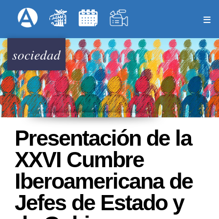
Pasar
Formulari
Menú Superior
al
contenido
principal
sociedad
Presentación de la
XXVI Cumbre
Iberoamericana de
Jefes de Estado y