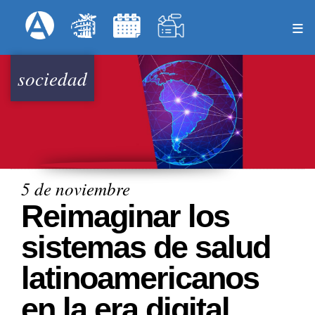
Pasar
Formulari
Menú Superior
al
contenido
principal
sociedad
5 de noviembre
Reimaginar los
sistemas de salud
latinoamericanos
en la era digital