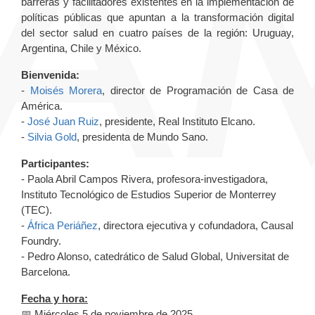
barreras y facilitadores existentes en la implementación de
políticas públicas que apuntan a la transformación digital
del sector salud en cuatro países de la región: Uruguay,
Argentina, Chile y México.
Bienvenida:
-
Moisés Morera
, director de Programación de Casa de
América.
-
José Juan Ruiz
, presidente, Real Instituto Elcano.
-
Silvia Gold
, presidenta de Mundo Sano.
Participantes:
- Paola Abril Campos Rivera, profesora-investigadora,
Instituto Tecnológico de Estudios Superior de Monterrey
(TEC).
-
África Periáñez
, directora ejecutiva y cofundadora, Causal
Foundry.
- Pedro Alonso, catedrático de Salud Global, Universitat de
Barcelona.
Fecha y hora:
📅 Miércoles 5 de noviembre de 2025.