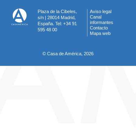
Plaza de la Cibeles,
Aviso legal
Menú
Canal
s/n | 28014 Madrid,
informantes
España. Tel: +34 91
del
Contacto
595 48 00
Mapa web
pie
© Casa de América, 2026