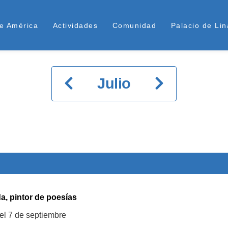
Pasar
Superior
al
e América
Actividades
Comunidad
Palacio de Lin
contenido
principal
Paginación
Julio
a, pintor de poesías
el 7 de septiembre