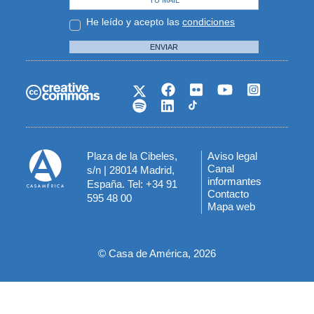
He leído y acepto las
condiciones
ENVIAR
Plaza de la Cibeles,
Aviso legal
Menú
Canal
s/n | 28014 Madrid,
informantes
España. Tel: +34 91
del
Contacto
595 48 00
Mapa web
pie
© Casa de América, 2026