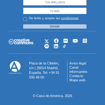
He leído y acepto las
condiciones
ENVIAR
Plaza de la Cibeles,
Aviso legal
Menú
Canal
s/n | 28014 Madrid,
informantes
España. Tel: +34 91
del
Contacto
595 48 00
Mapa web
pie
© Casa de América, 2026