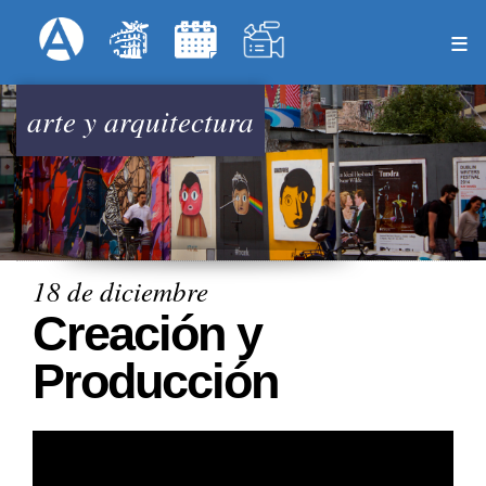
Pasar
Formulari
Menú Superior
al
contenido
principal
arte y arquitectura
18 de diciembre
Creación y
Producción