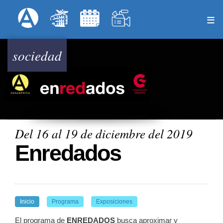
Pasar
Formulari
Menú Superior
al
contenido
principal
sociedad
Del 16 al 19 de diciembre del 2019
Enredados
Inicio
Programa
Exposiciones
El programa de
ENREDADOS
busca aproximar y