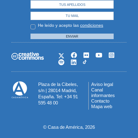
He leído y acepto las
condiciones
ENVIAR
Plaza de la Cibeles,
Aviso legal
Menú
Canal
s/n | 28014 Madrid,
informantes
España. Tel: +34 91
del
Contacto
595 48 00
Mapa web
pie
© Casa de América, 2026