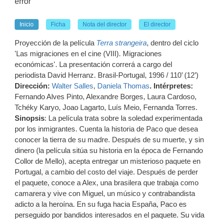
error
Inicio
Ficha
Nota del director
El director
Proyección de la película
Terra strangeira
, dentro del ciclo
'Las migraciones en el cine (VIII). Migraciones
económicas'. La presentación correrá a cargo del
periodista David Herranz. Brasil-Portugal, 1996 / 110’ (12’)
Dirección:
Walter Salles
,
Daniela Thomas
. Intérpretes:
Fernando Alves Pinto, Alexandre Borges, Laura Cardoso,
Tchéky Karyo, Joao Lagarto, Luís Meio, Fernanda Torres.
Sinopsis
: La película trata sobre la soledad experimentada
por los inmigrantes. Cuenta la historia de Paco que desea
conocer la tierra de su madre. Después de su muerte, y sin
dinero (la película sitúa su historia en la época de Fernando
Collor de Mello), acepta entregar un misterioso paquete en
Portugal, a cambio del costo del viaje. Después de perder
el paquete, conoce a Alex, una brasilera que trabaja como
camarera y vive con Miguel, un músico y contrabandista
adicto a la heroína. En su fuga hacia España, Paco es
perseguido por bandidos interesados en el paquete. Su vida