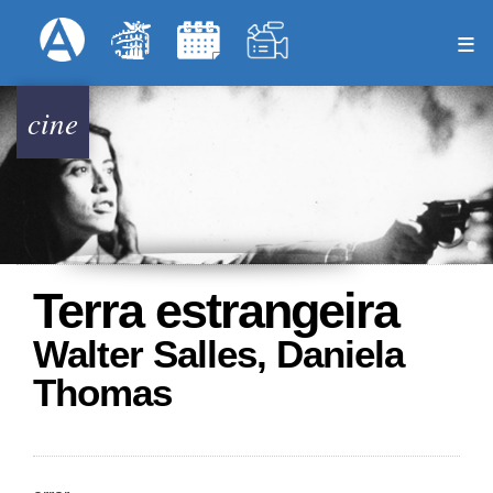
Pasar
Formulari
Menú Superior
al
contenido
principal
cine
Terra estrangeira
Walter Salles, Daniela
Thomas