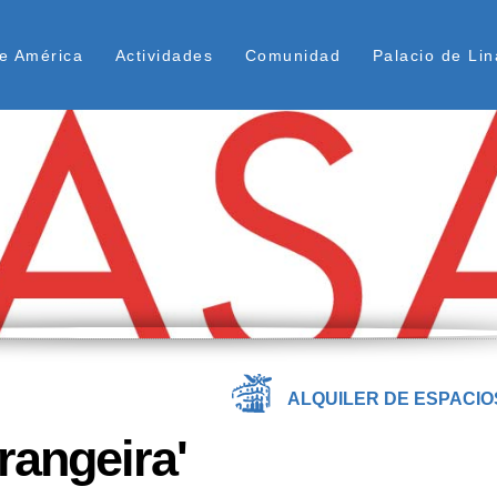
Pasar
ú Superior
al
e América
Actividades
Comunidad
Palacio de Lin
contenido
principal
ALQUILER DE ESPACIO
trangeira'