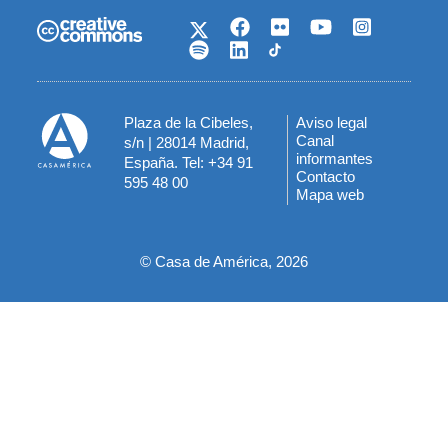
Plaza de la Cibeles,
Aviso legal
Menú
Canal
s/n | 28014 Madrid,
informantes
España. Tel: +34 91
del
Contacto
595 48 00
Mapa web
pie
© Casa de América, 2026