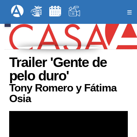
Pasar
Formulari
Menú Superior
al
contenido
principal
Trailer 'Gente de
pelo duro'
Tony Romero y Fátima
Osia