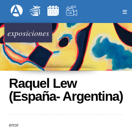
Pasar
Formulari
Menú Superior
al
contenido
principal
exposiciones
Raquel Lew
(España- Argentina)
error