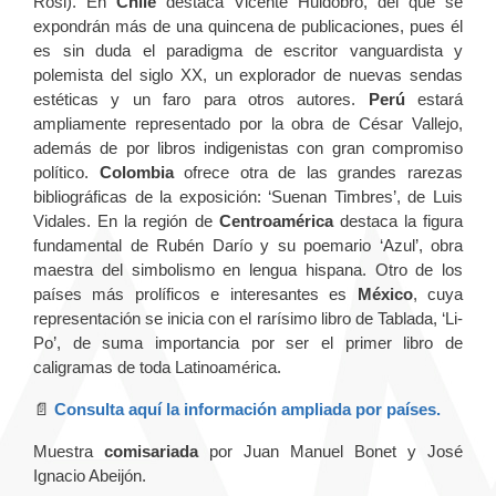
Rosi). En
Chile
destaca Vicente Huidobro, del que se
expondrán más de una quincena de publicaciones, pues él
es sin duda el paradigma de escritor vanguardista y
polemista del siglo XX, un explorador de nuevas sendas
estéticas y un faro para otros autores.
Perú
estará
ampliamente representado por la obra de César Vallejo,
además de por libros indigenistas con gran compromiso
político.
Colombia
ofrece otra de las grandes rarezas
bibliográficas de la exposición: ‘Suenan Timbres’, de Luis
Vidales. En la región de
Centroamérica
destaca la figura
fundamental de Rubén Darío y su poemario ‘Azul’, obra
maestra del simbolismo en lengua hispana. Otro de los
países más prolíficos e interesantes es
México
, cuya
representación se inicia con el rarísimo libro de Tablada, ‘Li-
Po’, de suma importancia por ser el primer libro de
caligramas de toda Latinoamérica.
📄
Consulta aquí la información ampliada por países.
Muestra
comisariada
por Juan Manuel Bonet y José
Ignacio Abeijón.