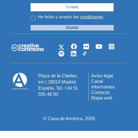
He leído y acepto las
condiciones
ENVIAR
Plaza de la Cibeles,
Aviso legal
Menú
Canal
s/n | 28014 Madrid,
informantes
España. Tel: +34 91
del
Contacto
595 48 00
Mapa web
pie
© Casa de América, 2026