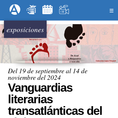
Pasar
Formulari
Menú Superior
al
contenido
principal
exposiciones
Del 19 de septiembre al 14 de
noviembre del 2024
Vanguardias
literarias
transatlánticas del