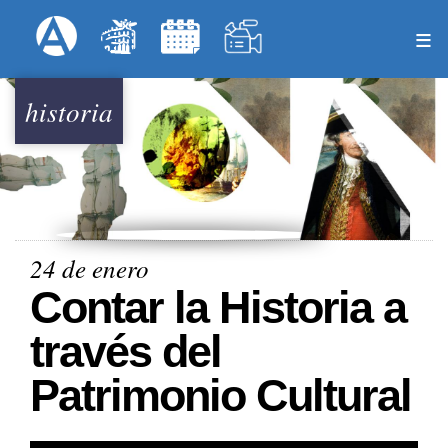
Pasar
Formulari
Menú Superior
al
contenido
principal
historia
24 de enero
Contar la Historia a
través del
Patrimonio Cultural