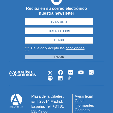
Reciba en su correo electrónico
nuestra newsletter
He leído y acepto las
condiciones
ENVIAR
Plaza de la Cibeles,
Aviso legal
Menú
Canal
s/n | 28014 Madrid,
informantes
España. Tel: +34 91
del
Contacto
595 48 00