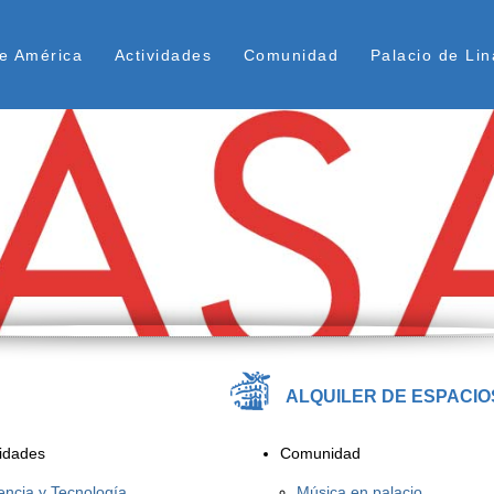
Pular
ú Superior
para
e América
Actividades
Comunidad
Palacio de Lin
o
conteúdo
principal
ALQUILER DE ESPACIO
vidades
Comunidad
encia y Tecnología
Música en palacio