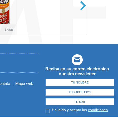
Casa de Amé
3 días
Reciba en su correo electrónico
nuestra newsletter
ontato
Mapa web
He leído y acepto las
condiciones