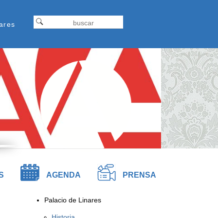
Formulariodebusqueda
ap
Buscar
ares
tel
S
AGENDA
PRENSA
Palacio de Linares
Historia