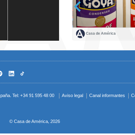
Casa de América
Casa de América
1 mes
spaña. Tel: +34 91 595 48 00
Aviso legal
Canal informantes
C
Menú
del
pie
© Casa de América, 2026