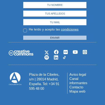
He leído y acepto las
condiciones
ENVIAR
Plaza de la Cibeles,
Aviso legal
Menú
Canal
s/n | 28014 Madrid,
informantes
España. Tel: +34 91
del
Contacto
595 48 00
Mapa web
pie