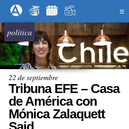
Pasar
Formulari
Menú Superior
al
contenido
principal
política
22 de septiembre
Tribuna EFE – Casa
de América con
Mónica Zalaquett
Said