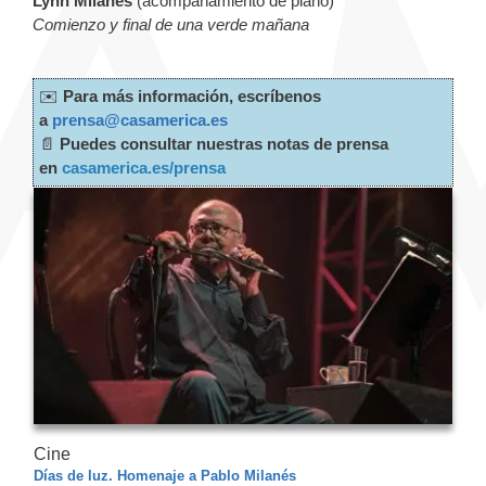
Lynn Milanés
(acompañamiento de piano)
Comienzo y final de una verde mañana
✉️
Para más información, escríbenos
a
prensa@casamerica.es
📄
Puedes consultar nuestras notas de prensa
en
casamerica.es/prensa
Cine
Días de luz. Homenaje a Pablo Milanés