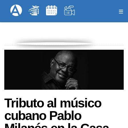
Pasar
Formulari
Menú Superior
al
contenido
principal
Tributo al músico
cubano Pablo