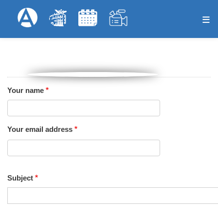
Skip
Formulari
Menú Superior
to
main
content
Your name
Your email address
Subject