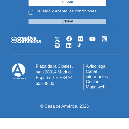
He leído y acepto las
condiciones
ENVIAR
Plaza de la Cibeles,
Aviso legal
Menú
Canal
s/n | 28014 Madrid,
informantes
España. Tel: +34 91
del
Contact
595 48 00
Mapa web
pie
© Casa de América, 2026