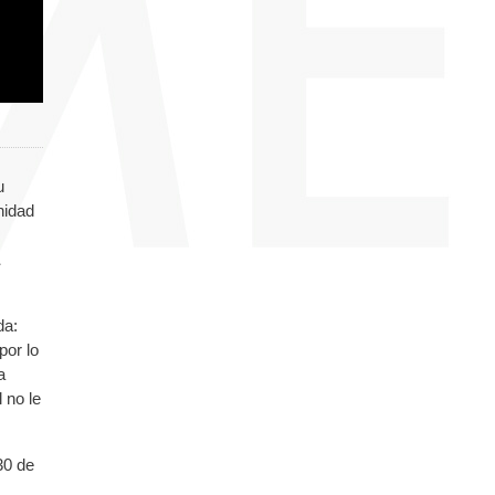
u
nidad
da:
por lo
a
 no le
30 de