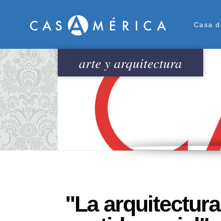
Men
Casa d
arte y arquitectura
"La arquitectura