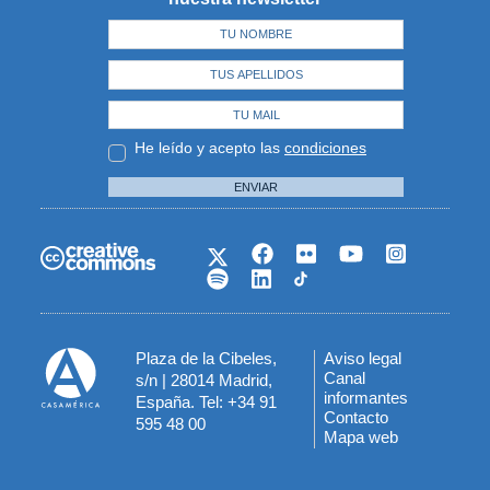
He leído y acepto las
condiciones
ENVIAR
Plaza de la Cibeles,
Aviso legal
Menú
Canal
s/n | 28014 Madrid,
informantes
España. Tel: +34 91
del
Contacto
595 48 00
Mapa web
pie