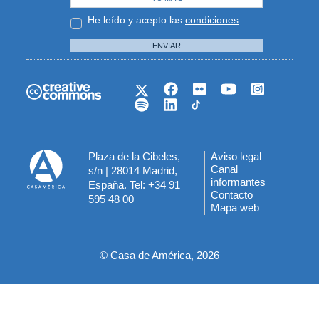
He leído y acepto las
condiciones
ENVIAR
Plaza de la Cibeles,
Aviso legal
Menú
Canal
s/n | 28014 Madrid,
informantes
España. Tel: +34 91
del
Contacto
595 48 00
Mapa web
pie
© Casa de América, 2026