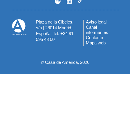
Plaza de la Cibeles,
Aviso legal
Menú
Canal
s/n | 28014 Madrid,
informantes
España. Tel: +34 91
del
Contacto
595 48 00
Mapa web
pie
© Casa de América, 2026