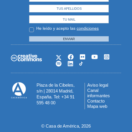
He leído y acepto las
condiciones
ENVIAR
Plaza de la Cibeles,
Aviso legal
Menú
Canal
s/n | 28014 Madrid,
informantes
España. Tel: +34 91
del
Contacto
595 48 00
Mapa web
pie
© Casa de América, 2026