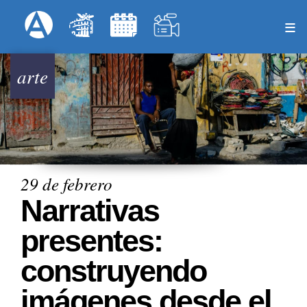
Pasar
Formulari
Menú Superior
al
contenido
principal
arte
29 de febrero
Narrativas
presentes:
construyendo
imágenes desde el