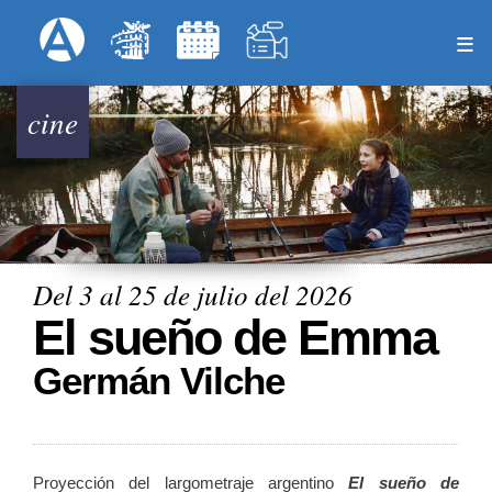
Pasar
Formulari
Menú Superior
al
contenido
principal
cine
Del 3 al 25 de julio del 2026
El sueño de Emma
Germán Vilche
Proyección del largometraje argentino
El sueño de