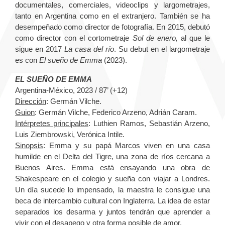
documentales, comerciales, videoclips y largometrajes,
tanto en Argentina como en el extranjero. También se ha
desempeñado como director de fotografía. En 2015, debutó
como director con el cortometraje
Sol de enero,
al que le
sigue en 2017
La casa del río
. Su debut en el largometraje
es con
El sueño de Emma
(2023).
EL SUEÑO DE EMMA
Argentina-México, 2023 / 87’ (+12)
Dirección
: Germán Vilche.
Guion
: Germán Vilche, Federico Arzeno, Adrián Caram.
Intérpretes principales
: Luthien Ramos, Sebastián Arzeno,
Luis Ziembrowski, Verónica Intile.
Sinopsis
: Emma y su papá Marcos viven en una casa
humilde en el Delta del Tigre, una zona de ríos cercana a
Buenos Aires. Emma está ensayando una obra de
Shakespeare en el colegio y sueña con viajar a Londres.
Un día sucede lo impensado, la maestra le consigue una
beca de intercambio cultural con Inglaterra. La idea de estar
separados los desarma y juntos tendrán que aprender a
vivir con el desapego y otra forma posible de amor.