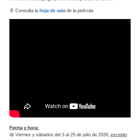
📄 Consulta la
hoja de sala
de la película
Fecha y hora:
📅 Viernes y sábados del 3 al 25 de julio de 2026,
excepto