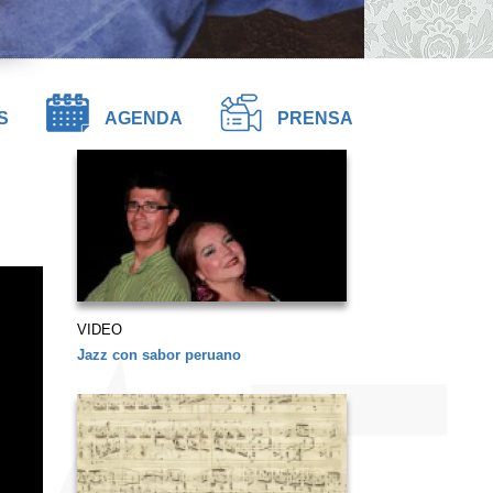
S
AGENDA
PRENSA
VIDEO
Jazz con sabor peruano