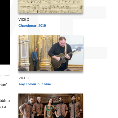
VIDEO
Chamberart 2019
VIDEO
Any colour but blue
mún".
úblico
á su