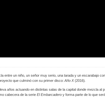
a entre un niño, un señor muy serio, una tarada y un escarabajo co
proyecto que culminó con su primer disco:
Año X
(2016)
.
eva años actuando en distintas salas de la capital donde mezcla al p
mo cabecera de la serie
El Embarcadero
y forma parte de lo que ser