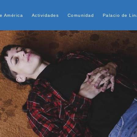
Pasar
ú Superior
al
e América
Actividades
Comunidad
Palacio de Lin
contenido
principal