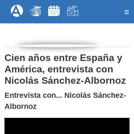
Pasar
Formulari
Menú Superior
al
contenido
principal
Cien años entre España y
América, entrevista con
Nicolás Sánchez-Albornoz
Entrevista con... Nicolás Sánchez-
Albornoz