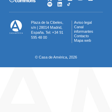
Plaza de la Cibeles,
Aviso legal
Menú
Canal
s/n | 28014 Madrid,
informantes
España. Tel: +34 91
del
Contacto
595 48 00
Mapa web
pie
© Casa de América, 2026