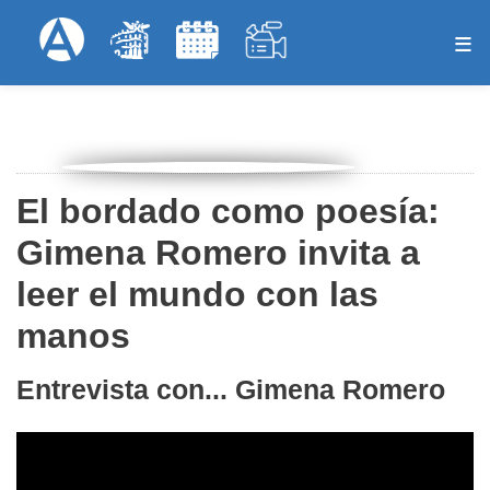
Pasar
Formulari
Menú Superior
al
contenido
principal
El bordado como poesía:
Gimena Romero invita a
leer el mundo con las
manos
Entrevista con... Gimena Romero