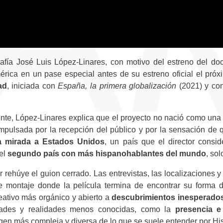
grafía José Luis López-Linares, con motivo del estreno del d
rica en un pase especial antes de su estreno oficial el próxi
ad
, iniciada con
España, la primera globalización
(2021) y co
e, López-Linares explica que el proyecto no nació como una t
 impulsada por la recepción del público y por la sensación de
la mirada a Estados Unidos
, un país que el director consi
el
segundo país con más hispanohablantes del mundo
, so
r rehúye el guion cerrado. Las entrevistas, las localizaciones 
e montaje donde la película termina de encontrar su forma d
eativo más orgánico y abierto a
descubrimientos inesperado
dades y realidades menos conocidas, como la
presencia e
gen más compleja y diversa de lo que se suele entender por H