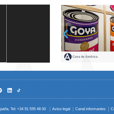
Casa de América
Casa de América
1 mes
spaña. Tel: +34 91 595 48 00
Aviso legal
Canal informantes
C
Menú