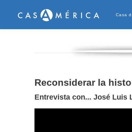
Men
Casa d
Reconsiderar la hist
Entrevista con... José Luis