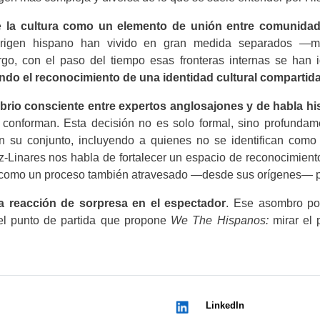
de
la cultura como un elemento de unión entre comunidad
 origen hispano han vivido en gran medida separados —me
o, con el paso del tiempo esas fronteras internas se han 
endo el reconocimiento de una identidad cultural compartid
ibrio consciente entre expertos anglosajones y de habla h
conforman. Esta decisión no es solo formal, sino profundame
 su conjunto, incluyendo a quienes no se identifican como h
z-Linares nos habla de fortalecer un espacio de reconocimiento
como un proceso también atravesado —desde sus orígenes— por 
a reacción de sorpresa en el espectador
. Ese asombro po
el punto de partida que propone
We The Hispanos:
mirar el
LinkedIn