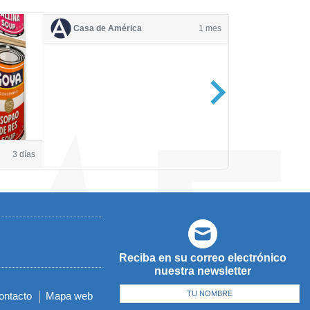
Casa de América
1 mes
Casa de Amé
3 días
Reciba en su correo electrónico
nuestra newsletter
ontacto
Mapa web