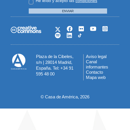
He leído y acepto las
condiciones
ENVIAR
Plaza de la Cibeles,
Aviso legal
Menú
Canal
s/n | 28014 Madrid,
informantes
España. Tel: +34 91
del
Contacto
595 48 00
Mapa web
pie
© Casa de América, 2026