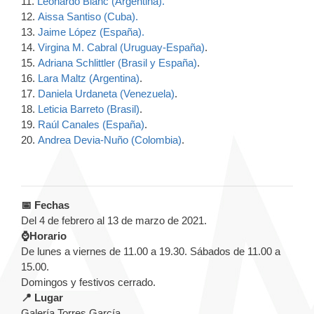
11.
Leonardo Blanc (Argentina).
12.
Aissa Santiso (Cuba).
13.
Jaime López (España).
14.
Virgina M. Cabral (Uruguay-España)
.
15.
Adriana Schlittler (Brasil y España)
.
16.
Lara Maltz (Argentina)
.
17.
Daniela Urdaneta (Venezuela)
.
18.
Leticia Barreto (Brasil)
.
19.
Raúl Canales (España)
.
20.
Andrea Devia-Nuño (Colombia)
.
📅 Fechas
Del 4 de febrero al 13 de marzo de 2021.
⌚Horario
De lunes a viernes de 11.00 a 19.30. Sábados de 11.00 a
15.00.
Domingos y festivos cerrado.
📍 Lugar
Galería Torres García.