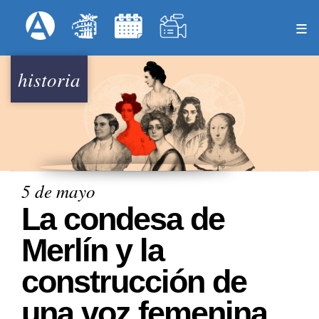
Pasar
Formulari
Menú Superior
al
contenido
principal
historia
5 de mayo
La condesa de
Merlín y la
construcción de
una voz femenina