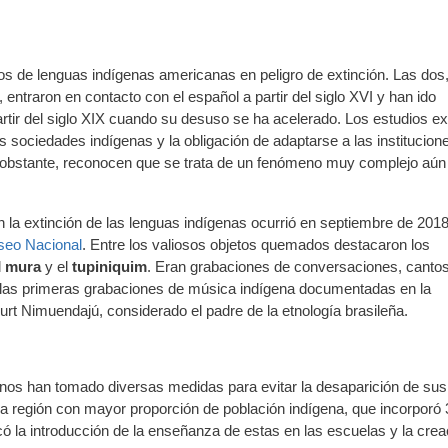
s de lenguas indígenas americanas en peligro de extinción. Las dos
entraron en contacto con el español a partir del siglo XVI y han ido
tir del siglo XIX cuando su desuso se ha acelerado. Los estudios ex
 sociedades indígenas y la obligación de adaptarse a las institucion
 obstante, reconocen que se trata de un fenómeno muy complejo aún
n la extinción de las lenguas indígenas ocurrió en septiembre de 201
useo Nacional
. Entre los valiosos objetos quemados destacaron los
l
mura
y el
tupiniquim
. Eran grabaciones de conversaciones, canto
, las primeras grabaciones de música indígena documentadas en la
rt Nimuendajú, considerado el padre de la etnología brasileña.
anos han tomado diversas medidas para evitar la desaparición de sus
 la región con mayor proporción de población indígena, que incorporó 
icó la introducción de la enseñanza de estas en las escuelas y la crea