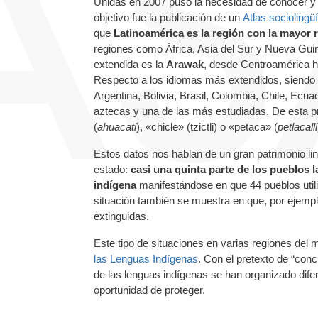
Unidas en 2007 puso la necesidad de conocer y 
objetivo fue la publicación de un
Atlas sociolingü
que
Latinoamérica es la región con la mayor r
regiones como África, Asia del Sur y Nueva Guin
extendida es la
Arawak
, desde Centroamérica h
Respecto a los idiomas más extendidos, siendo 1
Argentina, Bolivia, Brasil, Colombia, Chile, Ecu
aztecas y una de las más estudiadas. De esta 
(
ahuacatl
), «chicle» (tzictli) o «petaca» (
petlacalli
Estos datos nos hablan de un gran patrimonio ling
estado:
casi una quinta parte de los pueblos 
indígena
manifestándose en que 44 pueblos utiliz
situación también se muestra en que, por ejempl
extinguidas.
Este tipo de situaciones en varias regiones de
las Lenguas Indígenas
. Con el pretexto de “con
de las lenguas indígenas se han organizado dife
oportunidad de proteger.