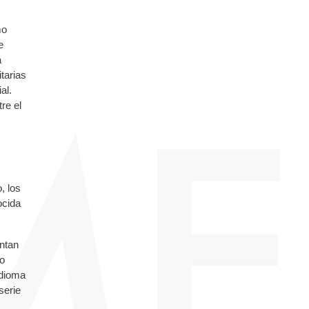
mo
e
a
tarias
al.
re el
, los
ocida
entan
do
idioma
serie