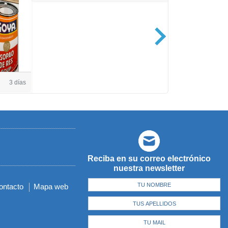
Casa de Amé
3 días
Reciba en su correo electrónico
nuestra newsletter
ontacto
Mapa web