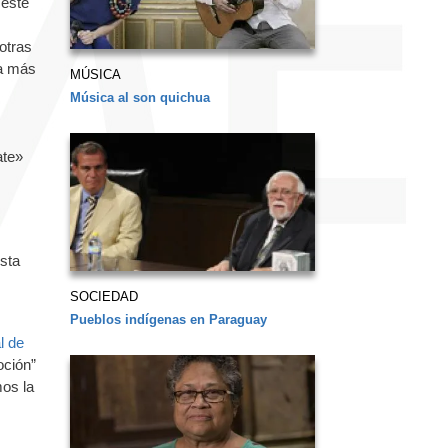
 este
otras
na más
MÚSICA
Música al son quichua
ate»
esta
SOCIEDAD
Pueblos indígenas en Paraguay
l de
oción”
mos la