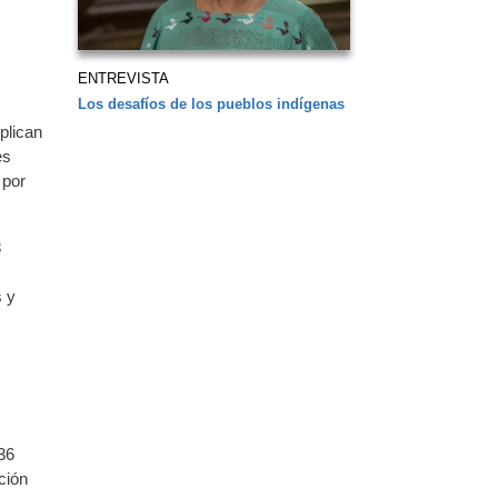
ENTREVISTA
,
Los desafíos de los pueblos indígenas
plican
es
 por
8
s y
36
ción