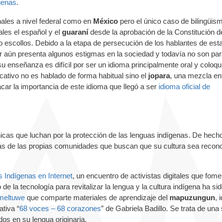
ígenas
.
ales a nivel federal como en
México
pero el único caso de bilingüis
ales el español y el
guaraní
desde la aprobación de la Constitución d
o escollos. Debido a la etapa de persecución de los hablantes de est
r aún presenta algunos estigmas en la sociedad y todavía no son pari
 enseñanza es difícil por ser un idioma principalmente oral y coloqui
ativo no es hablado de forma habitual sino el
jopara
, una mezcla ent
car la importancia de este idioma que llegó a ser
idioma oficial de
icas que luchan por la protección de las lenguas indígenas. De hecho
onas de las propias comunidades que buscan que su cultura sea recon
s Indígenas en Internet
, un encuentro de activistas digitales que fom
 de la tecnología para revitalizar la lengua y la cultura indígena ha si
meltuwe
que comparte materiales de aprendizaje del
mapuzungun
, 
ativa “
68 voces – 68 corazones
” de Gabriela Badillo. Se trata de una 
os en su lengua originaria.