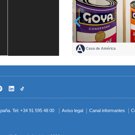
Casa de América
Casa de América
1 mes
spaña. Tel: +34 91 595 48 00
Aviso legal
Canal informantes
C
Menú
del