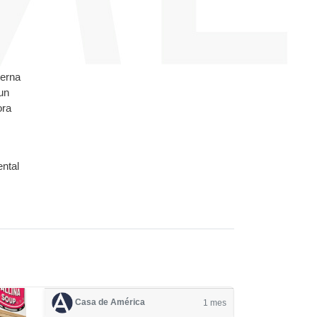
terna
un
ora
ental
Casa de América
1 mes