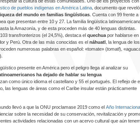
respetar la cultura de estas comunidades. Uno de los proyectos con
ístico de pueblos indígenas en América Latina
, documento que reveló
iqueza del mundo en familias lingüísticas
. Cuenta con 99 frente a 
ea que presentan entre 10 y 27. La familia lingüística latinoamerica
asta la Amazonía, y de esta proceden más de 40 lenguas distintas.
03 transfronterizos (el 24,5%), destaca el
quechua
por hablarse en
ador y Perú. Otra de las más conocidas es el
náhuatl
, la lengua de los
proceden numerosas palabras en español: «tomate» (
tomatl
), «aguac
).
üístico presente en América pero el peligro llega al analizar su
latinoamericanos ha dejado de hablar su lengua
an como único idioma el castellano y 55 el portugués. El reflejo de 
o, las lenguas de áreas como el Caribe insular están prácticamente
l mundo llevó a que la ONU proclamase 2019 como el
Año Internaciona
cienciar sobre la necesidad de su conservación, revitalización y prom
rentes actividades relacionadas con un acervo cultural que aún tene