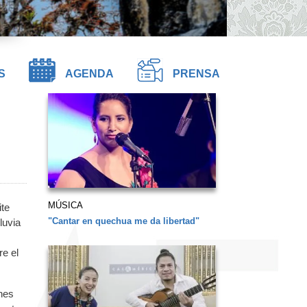
S
AGENDA
PRENSA
MÚSICA
te
"Cantar en quechua me da libertad"
luvia
re el
nes