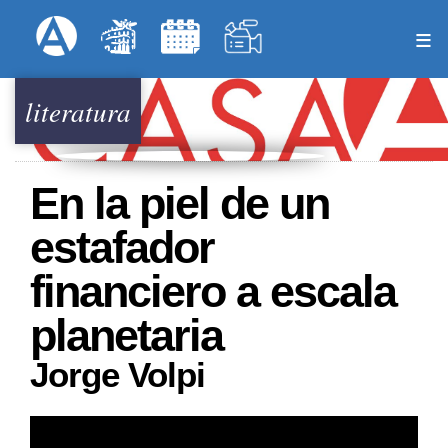
Pasar
Formulari
Menú Superior
al
contenido
principal
literatura
En la piel de un
estafador
financiero a escala
planetaria
Jorge Volpi