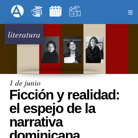
Pasar
Formulari
Menú Superior
al
contenido
principal
literatura
1 de junio
Ficción y realidad:
el espejo de la
narrativa
dominicana