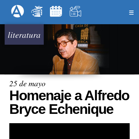
Pasar
Formulari
Menú Superior
al
contenido
principal
literatura
25 de mayo
Homenaje a Alfredo
Bryce Echenique