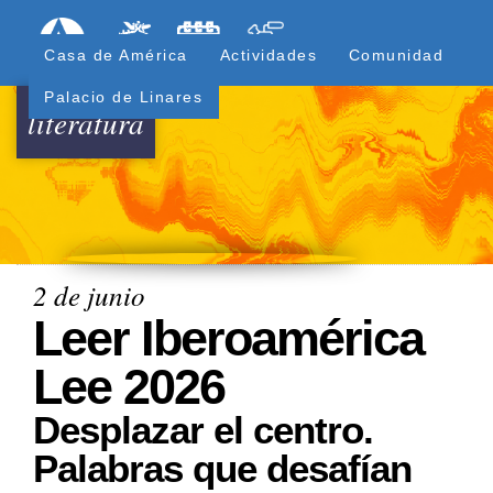
Pasar
Formulari
Menú Superior
al
Casa de América
Actividades
Comunidad
contenido
principal
Palacio de Linares
literatura
2 de junio
Leer Iberoamérica
Lee 2026
Desplazar el centro.
Palabras que desafían