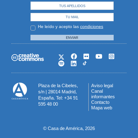
He leído y acepto las
condiciones
ENVIAR
Plaza de la Cibeles,
Aviso legal
Menú
Canal
s/n | 28014 Madrid,
informantes
España. Tel: +34 91
del
Contacto
595 48 00
Mapa web
pie
© Casa de América, 2026