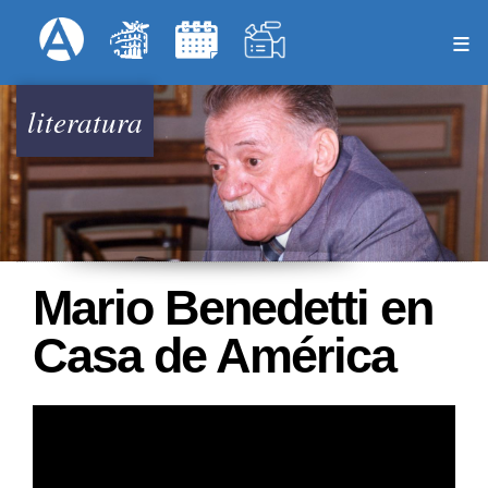
Pasar
Formulari
Menú Superior
al
contenido
principal
literatura
Mario Benedetti en
Casa de América