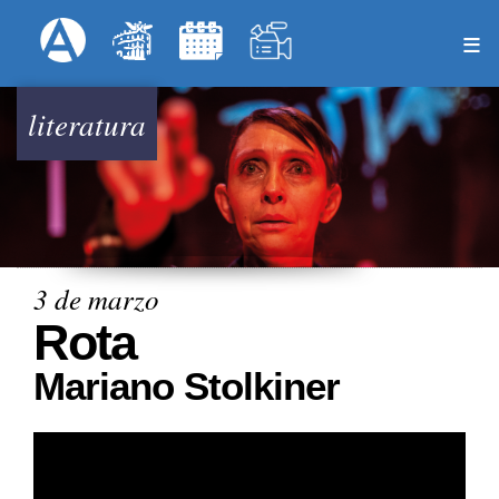
Pasar
Formulari
Menú Superior
al
contenido
principal
literatura
3 de marzo
Rota
Mariano Stolkiner