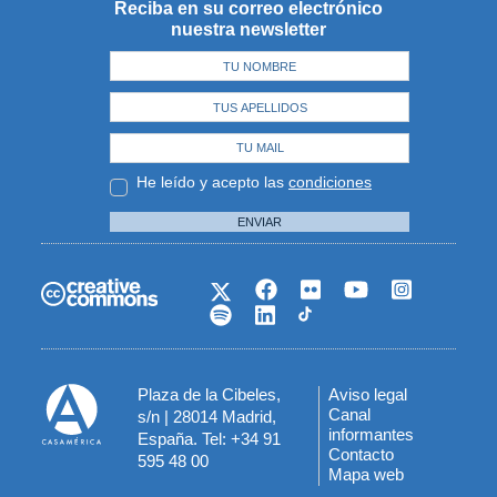
Reciba en su correo electrónico
nuestra newsletter
He leído y acepto las
condiciones
ENVIAR
Plaza de la Cibeles,
Aviso legal
Menú
Canal
s/n | 28014 Madrid,
informantes
España. Tel: +34 91
del
Contacto
595 48 00
Mapa web
pie