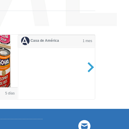
Casa de América
1 mes
Casa de Amé
5 días