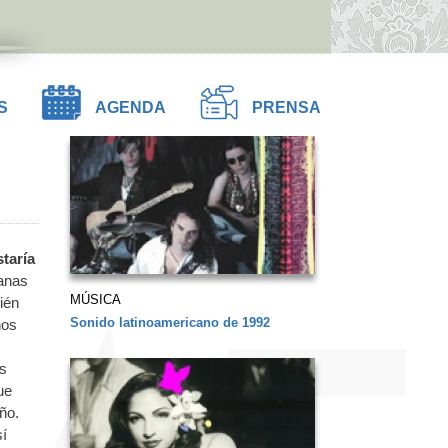
S
AGENDA
PRENSA
taría
anas
MÚSICA
ién
Sonido latinoamericano de 1992
nos
s
ue
ño.
sí