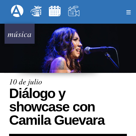
Pasar
Formulari
Menú Superior
al
contenido
principal
música
10 de julio
Diálogo y
showcase con
Camila Guevara