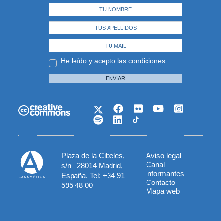
He leído y acepto las
condiciones
ENVIAR
Plaza de la Cibeles,
Aviso legal
Menú
Canal
s/n | 28014 Madrid,
informantes
España. Tel: +34 91
del
Contacto
595 48 00
Mapa web
pie