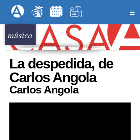
Pasar
Formulari
Menú Superior
al
contenido
principal
música
La despedida, de
Carlos Angola
Carlos Angola