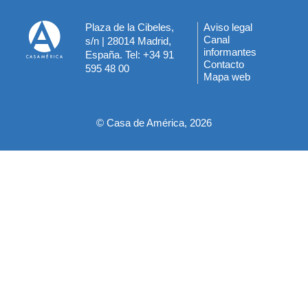
Plaza de la Cibeles,
Aviso legal
Menú
Canal
s/n | 28014 Madrid,
informantes
España. Tel: +34 91
del
Contacto
595 48 00
Mapa web
pie
© Casa de América, 2026