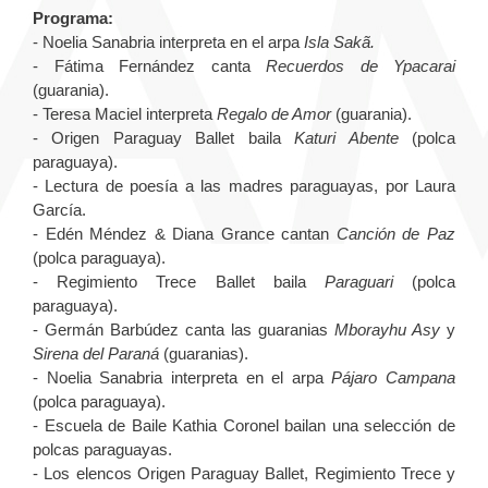
Programa:
- Noelia Sanabria interpreta en el arpa
Isla Sakã.
- Fátima Fernández canta
Recuerdos de Ypacarai
(guarania).
- Teresa Maciel interpreta
Regalo de Amor
(guarania).
- Origen Paraguay Ballet baila
Katuri Abente
(polca
paraguaya).
- Lectura de poesía a las madres paraguayas, por Laura
García.
- Edén Méndez & Diana Grance cantan
Canción de Paz
(polca paraguaya).
- Regimiento Trece Ballet baila
Paraguari
(polca
paraguaya).
- Germán Barbúdez canta las guaranias
Mborayhu Asy
y
Sirena del Paraná
(guaranias).
- Noelia Sanabria interpreta en el arpa
Pájaro Campana
(polca paraguaya).
- Escuela de Baile Kathia Coronel bailan una selección de
polcas paraguayas.
- Los elencos Origen Paraguay Ballet, Regimiento Trece y