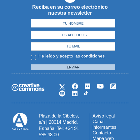
Reciba en su correo electrónico
nuestra newsletter
He leído y acepto las
condiciones
ENVIAR
Plaza de la Cibeles,
Aviso legal
Menú
Canal
s/n | 28014 Madrid,
informantes
España. Tel: +34 91
del
Contacto
595 48 00
Mapa web