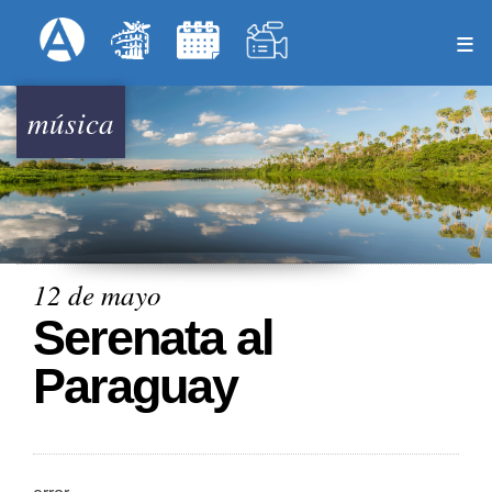
Pasar
Formulari
Menú Superior
al
contenido
principal
música
12 de mayo
Serenata al
Paraguay