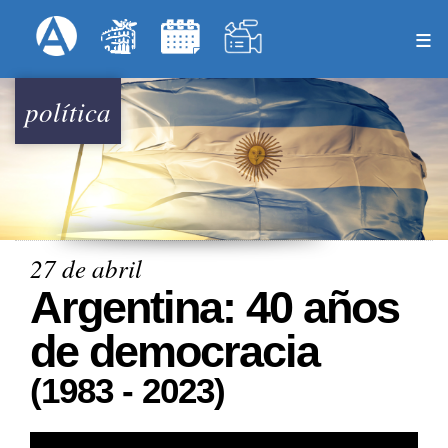
Pasar
Formulari
Menú Superior
al
contenido
principal
política
27 de abril
Argentina: 40 años
de democracia
(1983 - 2023)