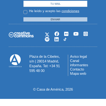
He leído y acepto las
condiciones
ENVIAR
Plaza de la Cibeles,
Aviso legal
Menú
Canal
s/n | 28014 Madrid,
informantes
España. Tel: +34 91
del
Contacto
595 48 00
Mapa web
pie
© Casa de América, 2026