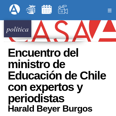
Pasar
Formulari
Menú Superior
al
contenido
principal
política
Encuentro del
ministro de
Educación de Chile
con expertos y
periodistas
Harald Beyer Burgos