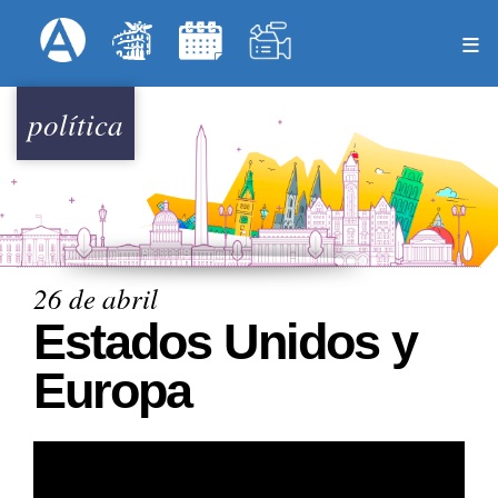
Pasar
Formulari
Menú Superior
al
contenido
principal
política
26 de abril
Estados Unidos y
Europa