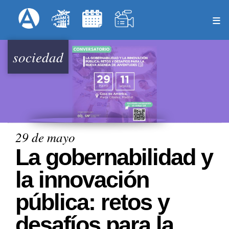
Pasar
Formulari
Menú Superior
al
contenido
principal
sociedad
29 de mayo
La gobernabilidad y
la innovación
pública: retos y
desafíos para la