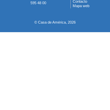
del
Contacto
595 48 00
Mapa web
pie
© Casa de América, 2026