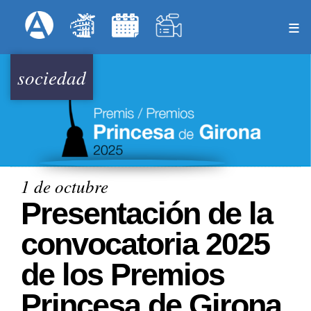
Pasar
Formulari
Menú Superior
al
contenido
principal
sociedad
1 de octubre
Presentación de la
convocatoria 2025
de los Premios
Princesa de Girona