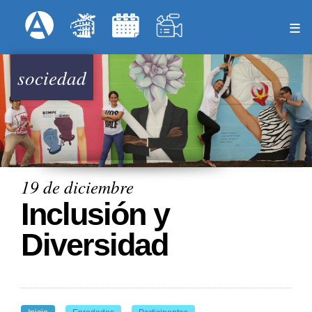
Pasar
Formulari
Menú Superior
al
contenido
principal
sociedad
19 de diciembre
Inclusión y
Diversidad