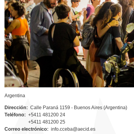
Argentina
Dirección
Calle Paraná 1159 - Buenos Aires (Argentina)
Teléfono
+5411 481200 24
+5411 481200 25
Correo electrónico
info.cceba@aecid.es