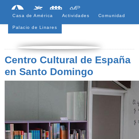
Pasar
Formulari
Menú Superior
al
Casa de América
Actividades
Comunidad
contenido
principal
Palacio de Linares
Centro Cultural de España
en Santo Domingo