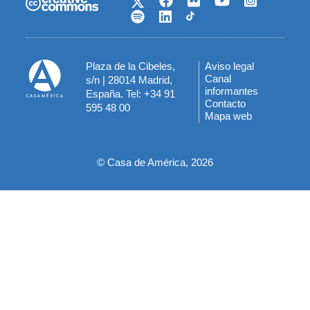
Plaza de la Cibeles,
Aviso legal
Menú
Canal
s/n | 28014 Madrid,
informantes
España. Tel: +34 91
del
Contacto
595 48 00
Mapa web
pie
© Casa de América, 2026