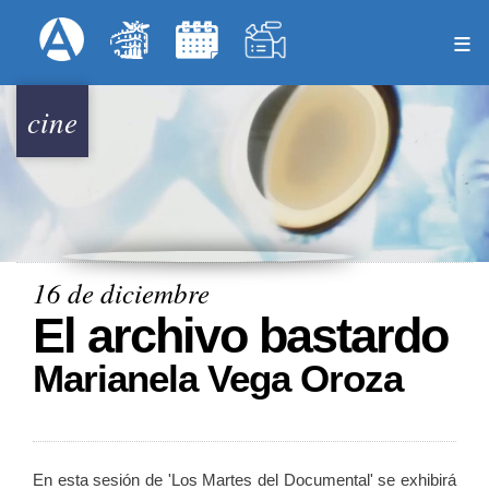
Pasar
Formulari
Menú Superior
al
contenido
principal
cine
16 de diciembre
El archivo bastardo
Marianela Vega Oroza
En esta sesión de 'Los Martes del Documental' se exhibirá