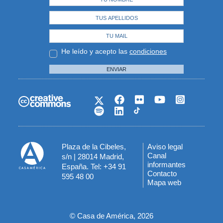
He leído y acepto las
condiciones
ENVIAR
Plaza de la Cibeles,
Aviso legal
Menú
Canal
s/n | 28014 Madrid,
informantes
España. Tel: +34 91
del
Contacto
595 48 00
Mapa web
pie
© Casa de América, 2026