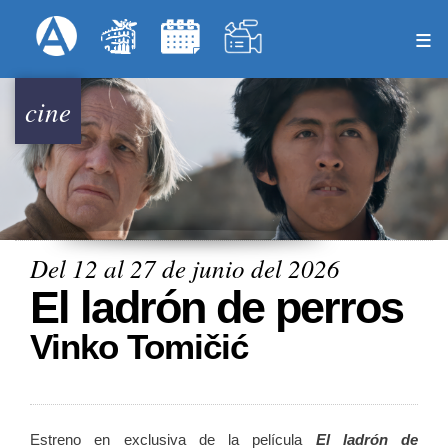
Pasar
Formulari
Menú Superior
al
contenido
principal
cine
Del 12 al 27 de junio del 2026
El ladrón de perros
Vinko Tomičić
Estreno en exclusiva de la película
El ladrón de